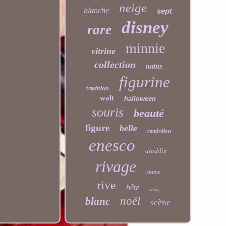
neige
blanche
sept
disney
rare
minnie
vitrine
collection
nains
figurine
tradition
walt
halloween
souris
beauté
figure
belle
cendrillon
enesco
aladdin
rivage
statue
rive
bête
cœur
noël
blanc
scène