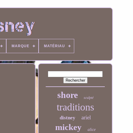
MARQUE
MATÉRIAU
shore
sculpté
traditions
ariel
distney
mickey
alice