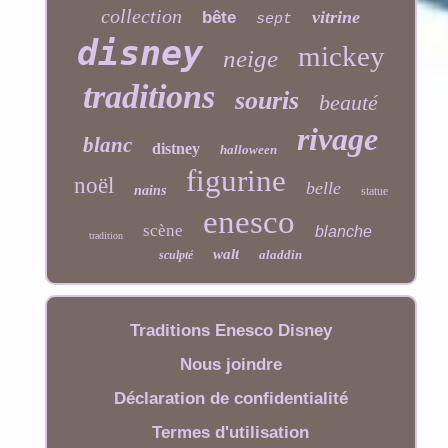
collection
vitrine
bête
sept
disney
mickey
neige
traditions
souris
beauté
rivage
blanc
distney
halloween
figurine
noël
belle
nains
statue
enesco
scène
blanche
tradition
walt
aladdin
sculpté
Traditions Enesco Disney
Nous joindre
Déclaration de confidentialité
Termes d'utilisation