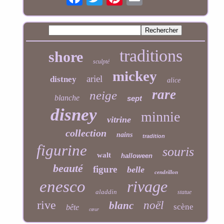
traditions
shore
sculpté
mickey
ariel
distney
alice
rare
neige
blanche
sept
disney
minnie
vitrine
collection
nains
tradition
figurine
souris
walt
halloween
beauté
figure
belle
cendrillon
enesco
rivage
aladdin
statue
rive
noël
blanc
scène
bête
cœur