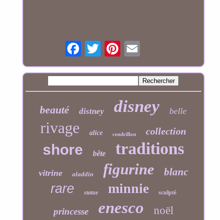
disney
beauté
belle
distney
rivage
collection
alice
cendrillon
traditions
shore
bête
figurine
blanc
vitrine
aladdin
minnie
rare
statue
sculpté
enesco
noël
princesse