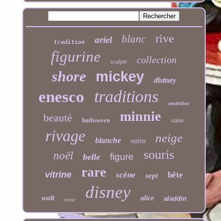
rive
blanc
ariel
tradition
figurine
collection
sculpté
shore
mickey
distney
traditions
enesco
cendrillon
minnie
beauté
halloween
statue
rivage
neige
blanche
nains
souris
noël
figure
belle
rare
vitrine
scène
bête
sept
disney
walt
alice
aladdin
cœur