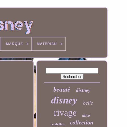
MARQUE
MATÉRIAU
beauté
distney
disney
belle
rivage
alice
collection
cendrillon