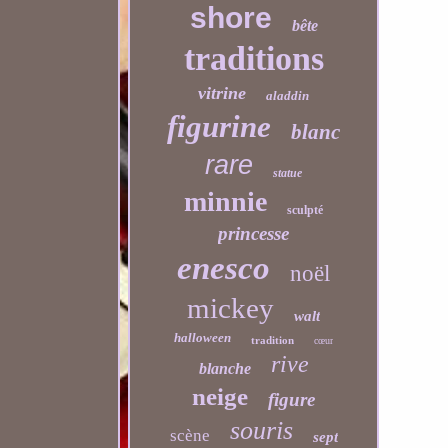
shore
bête
traditions
vitrine
aladdin
figurine
blanc
rare
statue
minnie
sculpté
princesse
enesco
noël
mickey
walt
halloween
tradition
cœur
rive
blanche
neige
figure
souris
scène
sept