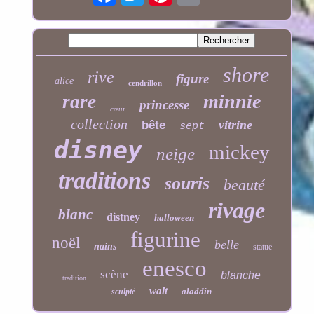
shore
rive
figure
alice
cendrillon
minnie
rare
princesse
cœur
collection
vitrine
bête
sept
disney
mickey
neige
traditions
souris
beauté
rivage
blanc
distney
halloween
figurine
noël
belle
nains
statue
enesco
scène
blanche
tradition
walt
aladdin
sculpté