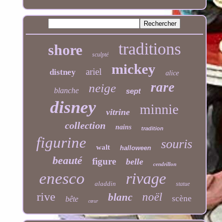
traditions
shore
sculpté
mickey
ariel
distney
alice
rare
neige
blanche
sept
disney
minnie
vitrine
collection
nains
tradition
figurine
souris
walt
halloween
beauté
figure
belle
cendrillon
enesco
rivage
aladdin
statue
rive
noël
blanc
scène
bête
cœur