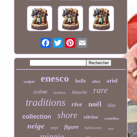
enesco
ariel
belle
alice
sculpté
rare
scène
blanche
aladdin
traditions
noël
rive
bête
shore
collection
vitrine
cendrillon
neige
figure
sept
halloween
cœur
minnie