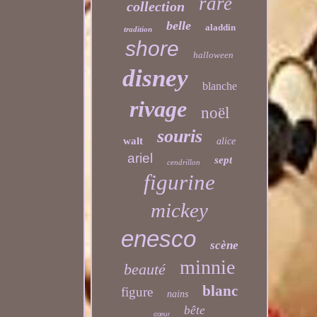
rare
collection
belle
aladdin
tradition
shore
halloween
disney
blanche
rivage
noël
souris
walt
alice
ariel
sept
cendrillon
figurine
mickey
enesco
scène
minnie
beauté
blanc
figure
nains
bête
cœur