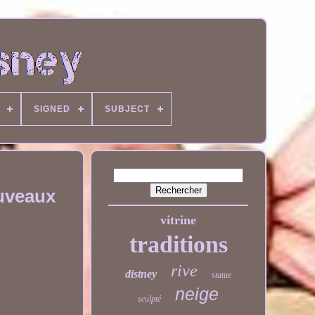
SIGNED
SUBJECT
ouveaux
vitrine
traditions
rive
distney
statue
neige
sculpté