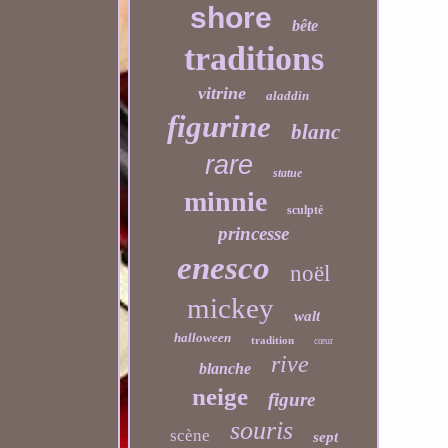
shore
bête
traditions
vitrine
aladdin
figurine
blanc
rare
statue
minnie
sculpté
princesse
enesco
noël
mickey
walt
halloween
tradition
cœur
rive
blanche
neige
figure
souris
scène
sept