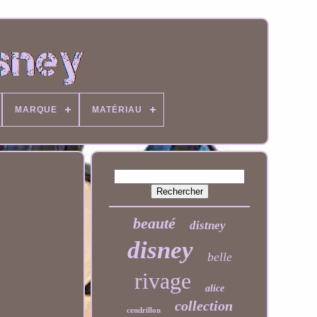
MARQUE
MATÉRIAU
beauté
distney
disney
belle
rivage
alice
collection
cendrillon